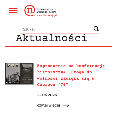
Przejdź
do
Główna
treści
nawigacja
Aktualności
Zaproszenie na konferencję
historyczną „Droga do
wolności zaczęła się w
Czerwcu ’76”
22.06.2026
czytaj więcej