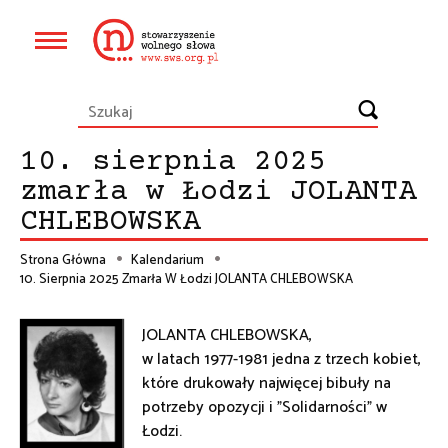
Przejdź
do
Główna
treści
nawigacja
10. sierpnia 2025
zmarła w Łodzi JOLANTA
CHLEBOWSKA
Strona Główna
Kalendarium
10. Sierpnia 2025 Zmarła W Łodzi JOLANTA CHLEBOWSKA
Ścieżka
nawigacyjna
JOLANTA CHLEBOWSKA,
w latach 1977-1981 jedna z trzech kobiet,
które drukowały najwięcej bibuły na
potrzeby opozycji i "Solidarności" w
Łodzi.