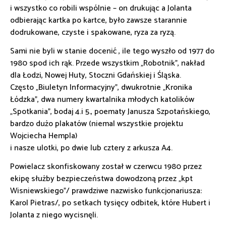
i wszystko co robili wspólnie – on drukując a Jolanta
odbierając kartka po kartce, było zawsze starannie
dodrukowane, czyste i spakowane, ryza za ryzą.
Sami nie byli w stanie docenić , ile tego wyszło od 1977 do
1980 spod ich rąk. Przede wszystkim „Robotnik”, nakład
dla Łodzi, Nowej Huty, Stoczni Gdańskiej i Śląska.
Często „Biuletyn Informacyjny”, dwukrotnie „Kronika
Łódzka”, dwa numery kwartalnika młodych katolików
„Spotkania”, bodaj 4.i 5., poematy Janusza Szpotańskiego,
bardzo dużo plakatów (niemal wszystkie projektu
Wojciecha Hempla)
i nasze ulotki, po dwie lub cztery z arkusza A4.
Powielacz skonfiskowany został w czerwcu 1980 przez
ekipę służby bezpieczeństwa dowodzoną przez „kpt
Wisniewskiego”/ prawdziwe nazwisko funkcjonariusza:
Karol Pietras/, po setkach tysięcy odbitek, które Hubert i
Jolanta z niego wycisnęli.