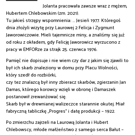
Jolanta pracowała zawsze wraz z mężem,
Hubertem Chlebowskim (zm. 2021).
Tu jakieś strzępy wspomnienia: ... Jesień 1977. Któregoś
dnia złożyli wizytę przy Laurowej 2 Felicja i Zygmunt
Jaworowiczowie. Mieli tajemnicze miny, a znaliśmy się już
od roku z okładem, gdy Felicję Jaworowicz wyrzucono z
pracy w EMFORze za strajk 25. czerwca 1976.
Pamięć nie dopisuje i nie wiem czy dar z jakim się zjawili to
był ich skarb znaleziony w domu przy Placu Wolności,
który szedł do rozbiórki,
czy tez znalazcą był inny zbieracz skarbów, zgierzanin Jan
Damas, którego korowcy wzięli w obronę i Damaszek
postanowił zrewanżować się.
Skarb był w drewnianej walizeczce starannie okutej. Miał
fabryczną tabliczkę „Progres” i datę produkcji – 1922.
Po zmierzchu zajrzeli na Laurową Jolanta i Hubert
Chlebowscy, młode małżeństwo z samego serca Bałut –