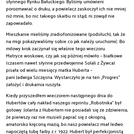
słynnego Rynku Bałuckiego. Byliśmy umówieni
porozmawiać o druku, a powielacz zaskoczył ich nie mniej
niż mnie, bo nic takiego skarbu ni stąd, ni zowąd nie
zapowiadało.
Mieszkanie mieliśmy zradiofonizowane (podsłuch), tak że
na migi pokazywaliśmy sobie co jak należy uruchomić. Bo
milowy krok zaczynał się właśnie tego wieczoru.
Matryce woskowe, czy jak się później mówiło – białkowe
(czasem nawet słynne przedwojenne Solali z Żywca)
pisała od wielu miesięcy matka Huberta –
pani Jadwiga Szczęsna. Wystarczyło je na ten „Progres”
założyć i drukarnia ruszyła.
Kiedy przyszedłem wieczorem następnego dnia do
Hubertów cały nakład naszego reprintu „Robotnika” był
gotowy. Jolanta z Hubertem nie posiadali się ze zdziwienia,
że pierwszy raz nie musieli paprać się z okropną,
amatorsko kręconą mazią, bo nasz powielacz miał ledwo
napoczętą tubę farby z r. 1922. Hubert był perfekcjonistą