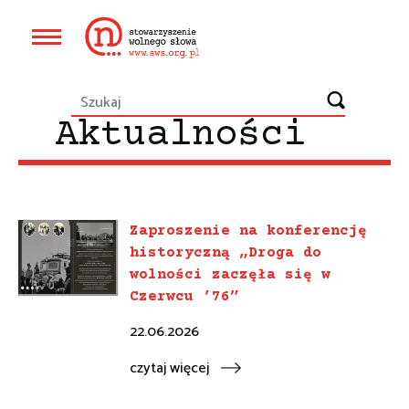
Przejdź
do
Główna
treści
nawigacja
Aktualności
Zaproszenie na konferencję
historyczną „Droga do
wolności zaczęła się w
Czerwcu ’76”
22.06.2026
czytaj więcej