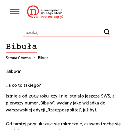
Przejdź
do
Główna
treści
nawigacja
Bibuła
Strona Główna
Bibuła
Ścieżka
„Bibuła”
nawigacyjna
...a co to takiego?
Istnieje od 2003 roku, czyli nie istniało jeszcze SWS, a
pierwszy numer „Bibuły”, wydany jako wkładka do
warszawskiej edycji „Rzeczpospolitej”, już był.
Od tamtej pory ukazuje się rokrocznie, czasem trochę się