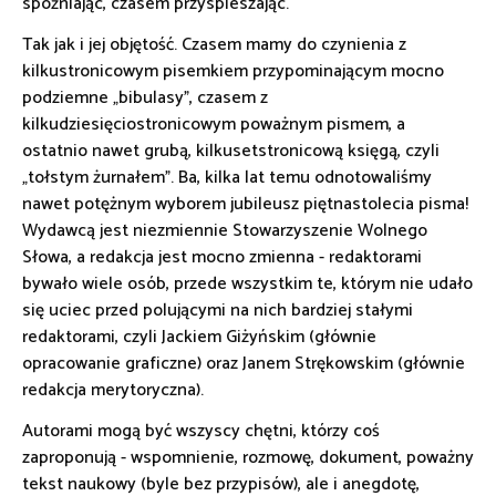
spóźniając, czasem przyspieszając.
Tak jak i jej objętość. Czasem mamy do czynienia z
kilkustronicowym pisemkiem przypominającym mocno
podziemne „bibulasy”, czasem z
kilkudziesięciostronicowym poważnym pismem, a
ostatnio nawet grubą, kilkusetstronicową księgą, czyli
„tołstym żurnałem”. Ba, kilka lat temu odnotowaliśmy
nawet potężnym wyborem jubileusz piętnastolecia pisma!
Wydawcą jest niezmiennie Stowarzyszenie Wolnego
Słowa, a redakcja jest mocno zmienna - redaktorami
bywało wiele osób, przede wszystkim te, którym nie udało
się uciec przed polującymi na nich bardziej stałymi
redaktorami, czyli Jackiem Giżyńskim (głównie
opracowanie graficzne) oraz Janem Strękowskim (głównie
redakcja merytoryczna).
Autorami mogą być wszyscy chętni, którzy coś
zaproponują - wspomnienie, rozmowę, dokument, poważny
tekst naukowy (byle bez przypisów), ale i anegdotę,