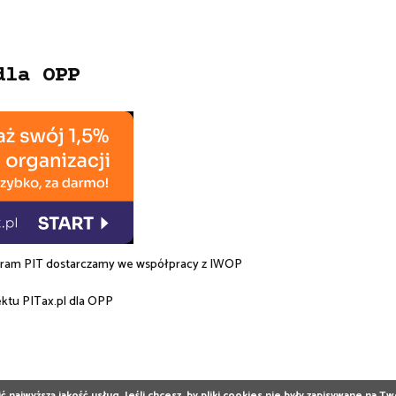
dla OPP
am PIT dostarczamy we współpracy z
IWOP
ektu
PITax.pl
dla OPP
 najwyższą jakość usług. Jeśli chcesz, by pliki cookies nie były zapisywane na 