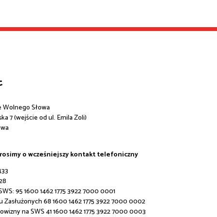
t
e Wolnego Słowa
a 7 (wejście od ul. Emila Zoli)
awa
prosimy o wcześniejszy kontakt telefoniczny
433
28
 SWS:
95 1600 1462 1775 3922 7000 0001
u Zasłużonych 68 1600 1462 1775 3922 7000 0002
rowizny na SWS 41 1600 1462 1775 3922 7000 0003