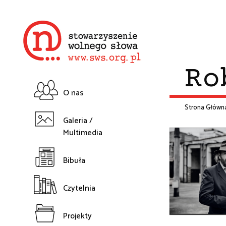
Przejdź
do
treści
Ro
O nas
Główna
Strona Główn
Galeria /
Śc
Multimedia
nawigacja
na
Bibuła
Czytelnia
Projekty