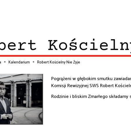
bert Kościeln
a
Kalendarium
Robert Kościelny Nie Żyje
ieżka
Pogrążeni w głębokim smutku zawiadami
Komisji Rewizyjnej SWS Robert Kościeln
wigacyjna
Rodzinie i bliskim Zmarłego składamy 