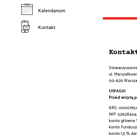
Kalendarium
Kontakt
Kontak
Stowarzyszeni
ul. Marszałkowsk
00-626 Warsz
UWAGA!
Przed wizytą 
KRS: 0000195
NIP: 52628444
konto główne
konto Fundusz
konto 1,5 % da