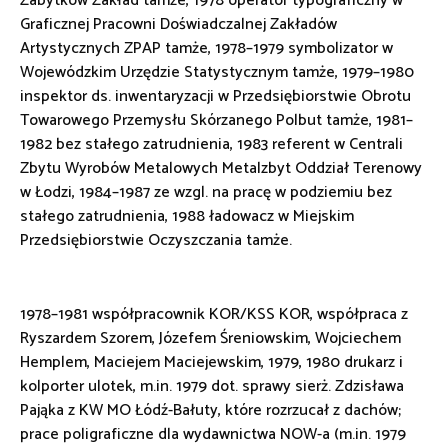
Zabytków Zakład tamże, 1978 operator typograficzny w
Graficznej Pracowni Doświadczalnej Zakładów
Artystycznych ZPAP tamże, 1978–1979 symbolizator w
Wojewódzkim Urzędzie Statystycznym tamże, 1979–1980
inspektor ds. inwentaryzacji w Przedsiębiorstwie Obrotu
Towarowego Przemysłu Skórzanego Polbut tamże, 1981–
1982 bez stałego zatrudnienia, 1983 referent w Centrali
Zbytu Wyrobów Metalowych Metalzbyt Oddział Terenowy
w Łodzi, 1984–1987 ze wzgl. na pracę w podziemiu bez
stałego zatrudnienia, 1988 ładowacz w Miejskim
Przedsiębiorstwie Oczyszczania tamże.
1978–1981 współpracownik KOR/KSS KOR, współpraca z
Ryszardem Szorem, Józefem Śreniowskim, Wojciechem
Hemplem, Maciejem Maciejewskim, 1979, 1980 drukarz i
kolporter ulotek, m.in. 1979 dot. sprawy sierż. Zdzisława
Pająka z KW MO Łódź-Bałuty, które rozrzucał z dachów;
prace poligraficzne dla wydawnictwa NOW-a (m.in. 1979