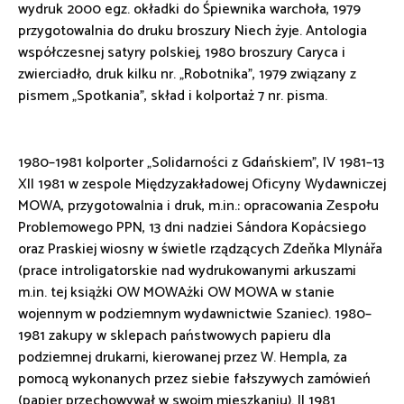
wydruk 2000 egz. okładki do Śpiewnika warchoła, 1979
przygotowalnia do druku broszury Niech żyje. Antologia
współczesnej satyry polskiej, 1980 broszury Caryca i
zwierciadło, druk kilku nr. „Robotnika”, 1979 związany z
pismem „Spotkania”, skład i kolportaż 7 nr. pisma.
1980–1981 kolporter „Solidarności z Gdańskiem”, IV 1981–13
XII 1981 w zespole Międzyzakładowej Oficyny Wydawniczej
MOWA, przygotowalnia i druk, m.in.: opracowania Zespołu
Problemowego PPN, 13 dni nadziei Sándora Kopácsiego
oraz Praskiej wiosny w świetle rządzących Zdeňka Mlynářa
(prace introligatorskie nad wydrukowanymi arkuszami
m.in. tej książki OW MOWAżki OW MOWA w stanie
wojennym w podziemnym wydawnictwie Szaniec). 1980–
1981 zakupy w sklepach państwowych papieru dla
podziemnej drukarni, kierowanej przez W. Hempla, za
pomocą wykonanych przez siebie fałszywych zamówień
(papier przechowywał w swoim mieszkaniu). II 1981