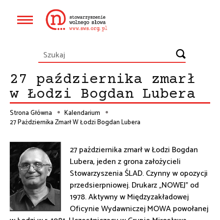
Przejdź
do
Główna
treści
nawigacja
27 października zmarł
w Łodzi Bogdan Lubera
Strona Główna
Kalendarium
27 Października Zmarł W Łodzi Bogdan Lubera
Ścieżka
nawigacyjna
27 października zmarł w Łodzi Bogdan
Lubera, jeden z grona założycieli
Stowarzyszenia ŚLAD. Czynny w opozycji
przedsierpniowej. Drukarz „NOWEJ” od
1978. Aktywny w Międzyzakładowej
Oficynie Wydawniczej MOWA powołanej