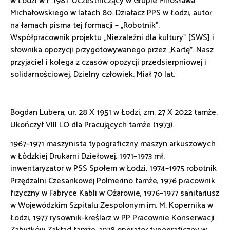
w Łodzi w r. 1981. Uczestniczący w Grupie Mirosława
Michałowskiego w latach 80. Działacz PPS w Łodzi, autor
na łamach pisma tej formacji – „Robotnik”.
Współpracownik projektu „Niezależni dla kultury” [SWS] i
słownika opozycji przygotowywanego przez „Kartę”. Nasz
przyjaciel i kolega z czasów opozycji przedsierpniowej i
solidarnościowej. Dzielny człowiek. Miał 70 lat.
Bogdan Lubera, ur. 28 X 1951 w Łodzi, zm. 27 X 2022 tamże.
Ukończył VIII LO dla Pracujących tamże (1973).
1967–1971 maszynista typograficzny maszyn arkuszowych
w Łódzkiej Drukarni Dziełowej, 1971–1973 mł.
inwentaryzator w PSS Społem w Łodzi, 1974–1975 robotnik
Przędzalni Czesankowej Polmerino tamże, 1976 pracownik
fizyczny w Fabryce Kabli w Ożarowie, 1976–1977 sanitariusz
w Wojewódzkim Szpitalu Zespolonym im. M. Kopernika w
Łodzi, 1977 rysownik-kreślarz w PP Pracownie Konserwacji