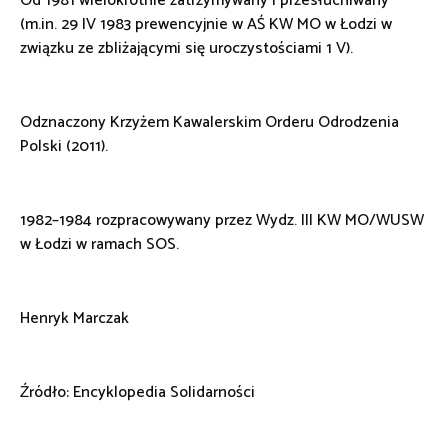
Od 1981 wielokrotnie zatrzymywany i przesłuchiwany
(m.in. 29 IV 1983 prewencyjnie w AŚ KW MO w Łodzi w
związku ze zbliżającymi się uroczystościami 1 V).
Odznaczony Krzyżem Kawalerskim Orderu Odrodzenia
Polski (2011).
1982–1984 rozpracowywany przez Wydz. III KW MO/WUSW
w Łodzi w ramach SOS.
Henryk Marczak
Źródło: Encyklopedia Solidarności