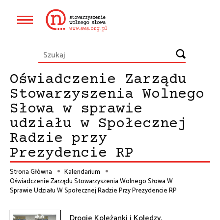
Przejdź
do
Główna
treści
nawigacja
Oświadczenie Zarządu
Stowarzyszenia Wolnego
Słowa w sprawie
udziału w Społecznej
Radzie przy
Prezydencie RP
Strona Główna
Kalendarium
Oświadczenie Zarządu Stowarzyszenia Wolnego Słowa W
Ścieżka
Sprawie Udziału W Społecznej Radzie Przy Prezydencie RP
nawigacyjna
Drogie Koleżanki i Koledzy,