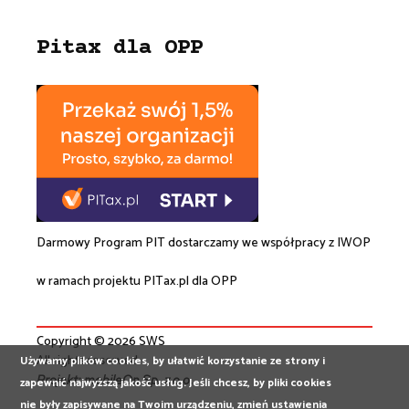
Pitax dla OPP
Darmowy Program PIT dostarczamy we współpracy z
IWOP
w ramach projektu
PITax.pl
dla OPP
Copyright © 2026 SWS
All rights reserved
Używamy plików cookies, by ułatwić korzystanie ze strony i
Projekt:
mobileOn Sp. z o.o.
zapewnić najwyższą jakość usług. Jeśli chcesz, by pliki cookies
nie były zapisywane na Twoim urządzeniu, zmień ustawienia