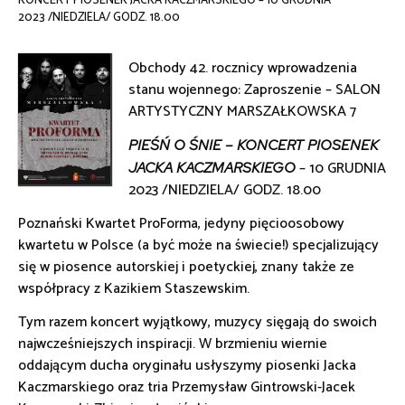
KONCERT PIOSENEK JACKA KACZMARSKIEGO – 10 GRUDNIA
2023 /NIEDZIELA/ GODZ. 18.00
nawigacyjna
Obchody 42. rocznicy wprowadzenia
stanu wojennego: Zaproszenie – SALON
ARTYSTYCZNY MARSZAŁKOWSKA 7
PIEŚŃ O ŚNIE – KONCERT PIOSENEK
– 10 GRUDNIA
JACKA KACZMARSKIEGO
2023 /NIEDZIELA/ GODZ. 18.00
Poznański Kwartet ProForma, jedyny pięcioosobowy
kwartetu w Polsce (a być może na świecie!) specjalizujący
się w piosence autorskiej i poetyckiej, znany także ze
współpracy z Kazikiem Staszewskim.
Tym razem koncert wyjątkowy, muzycy sięgają do swoich
najwcześniejszych inspiracji. W brzmieniu wiernie
oddającym ducha oryginału usłyszymy piosenki Jacka
Kaczmarskiego oraz tria Przemysław Gintrowski-Jacek