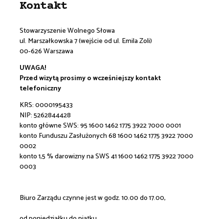
Kontakt
Stowarzyszenie Wolnego Słowa
ul. Marszałkowska 7 (wejście od ul. Emila Zoli)
00-626 Warszawa
UWAGA!
Przed wizytą prosimy o wcześniejszy kontakt
telefoniczny
KRS: 0000195433
NIP: 5262844428
konto główne SWS:
95 1600 1462 1775 3922 7000 0001
konto Funduszu Zasłużonych 68 1600 1462 1775 3922 7000
0002
konto 1,5 % darowizny na SWS 41 1600 1462 1775 3922 7000
0003
Biuro Zarządu czynne jest w godz. 10.00 do 17.00,
od poniedziałku do piątku