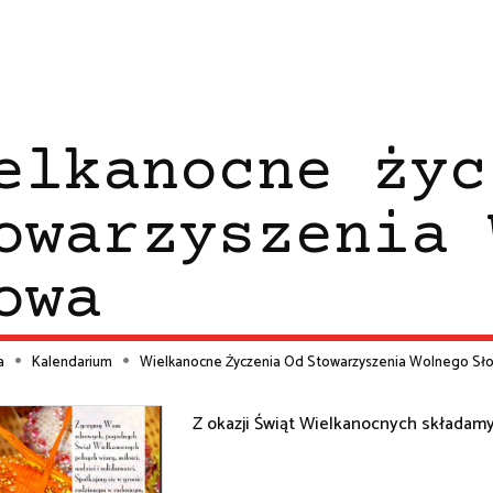
elkanocne życ
owarzyszenia 
owa
a
Kalendarium
Wielkanocne Życzenia Od Stowarzyszenia Wolnego Sł
ieżka
Z okazji Świąt Wielkanocnych składamy
wigacyjna