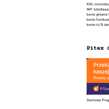
KRS: 0000195
NIP: 52628444
konto główne
konto Fundusz
konto 1,5 % da
Pitax 
Darmowy Progr