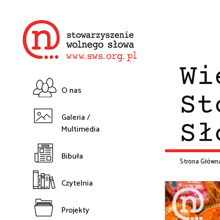
Przejdź
do
treści
Wi
O nas
St
Główna
Galeria /
Sł
Multimedia
nawigacja
Bibuła
Strona Główn
Śc
Czytelnia
na
Projekty