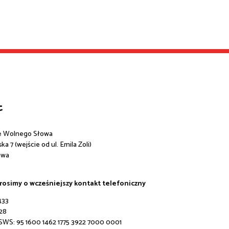
t
e Wolnego Słowa
a 7 (wejście od ul. Emila Zoli)
awa
prosimy o wcześniejszy kontakt telefoniczny
433
28
 SWS:
95 1600 1462 1775 3922 7000 0001