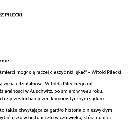
Z PILECKI
odur
mierci mógł się raczej cieszyć niż lękać” – Witold Pilecki.
życia i działalności Witolda Pileckiego od
iałalności w Auschwitz, po śmierć w 1948 roku.
ołach z przesłuchań przed komunistycznym sądem.
 to także chwytająca za gardło historia o niezwykłym
ań o zło w historii i zło w człowieku, która do dna