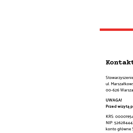
Kontak
Stowarzyszeni
ul. Marszałkowsk
00-626 Warsz
UWAGA!
Przed wizytą 
KRS: 0000195
NIP: 52628444
konto główne