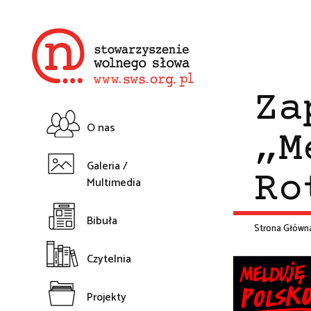
Przejdź
do
treści
Za
O nas
„M
Główna
Galeria /
Ro
Multimedia
nawigacja
Bibuła
Strona Główn
Śc
Czytelnia
na
Projekty