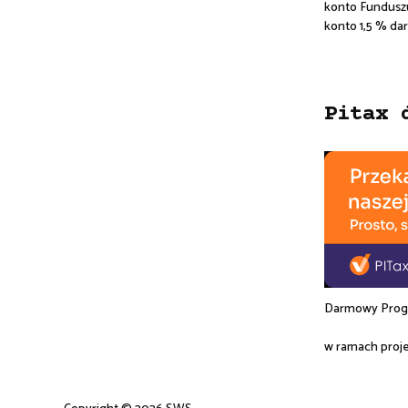
konto Fundusz
konto 1,5 % da
Pitax 
Darmowy Progr
w ramach proj