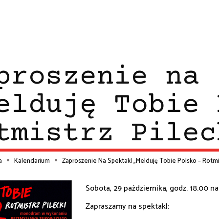
proszenie na 
elduję Tobie 
tmistrz Pilec
a
Kalendarium
Zaproszenie Na Spektakl „Melduję Tobie Polsko – Rotmis
ieżka
Sobota, 29 października, godz. 18.00 n
Zapraszamy na spektakl:
wigacyjna