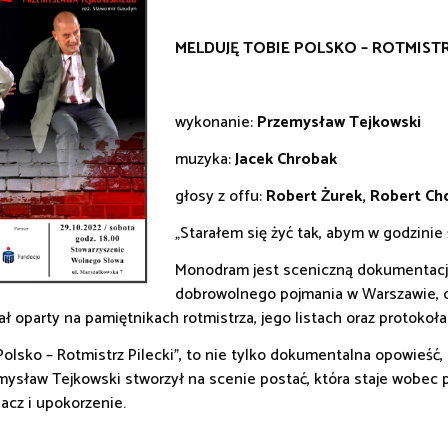
MELDUJĘ TOBIE POLSKO – ROTMISTR
wykonanie:
Przemysław Tejkowski
muzyka:
Jacek Chrobak
głosy z offu:
Robert Żurek, Robert Ch
„Starałem się żyć tak, abym w godzinie ś
Monodram jest sceniczną dokumentacją 
dobrowolnego pojmania w Warszawie, dz
ał oparty na pamiętnikach rotmistrza, jego listach oraz protok
Polsko – Rotmistrz Pilecki”, to nie tylko dokumentalna opowieść,
ysław Tejkowski stworzył na scenie postać, która staje wobec pyt
pacz i upokorzenie.