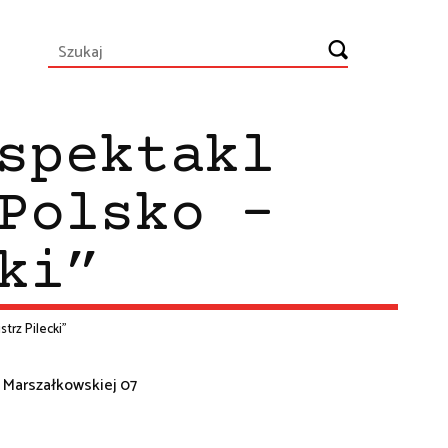
spektakl
Polsko –
ki”
trz Pilecki”
a Marszałkowskiej 07